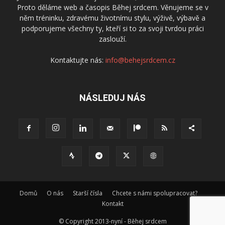
Proto děláme web a časopis Běhej srdcem. Věnujeme se v
něm tréninku, zdravému životnímu stylu, výživě, výbavě a
podporujeme všechny ty, kteří si to za svoji tvrdou práci
zaslouží.
Kontaktujte nás:
info@behejsrdcem.cz
NÁSLEDUJ NÁS
Domů
O nás
Starší čísla
Chcete s námi spolupracovat?
Kontakt
© Copyright 2013-nyní - Běhej srdcem