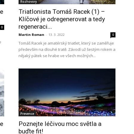
Rozhovory
ce
Triatlonista Tomáš Racek (1) –
Klíčové je odregenerovat a tedy
regeneraci...
0
Martin Roman
-
13. 3. 2022
0
o
Tomáš Racek je amatérský triatlet, který se zaměřuje
především na dlouhé tratě. Závodí už šestým rokem a
nějaký pátek se hrabe ve všech možných...
Prevence
ce
Poznejte léčivou moc světla a
buďte fit!