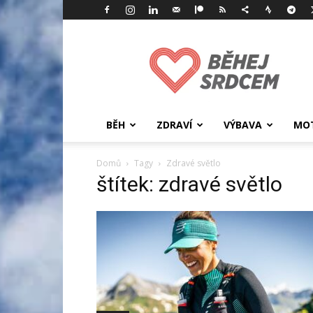
Běhej
srdcem
BĚH
ZDRAVÍ
VÝBAVA
MOT
Domů
Tagy
Zdravé světlo
štítek: zdravé světlo