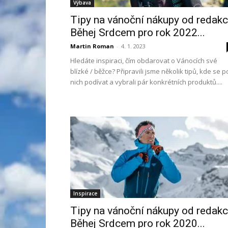
Výbava
Tipy na vánoční nákupy od redak
Běhej Srdcem pro rok 2022...
Martin Roman
-
4. 1. 2023
Hledáte inspiraci, čím obdarovat o Vánocích své
blízké / běžce? Připravili jsme několik tipů, kde se p
nich podívat a vybrali pár konkrétních produktů....
Inspirace
Tipy na vánoční nákupy od redak
Běhej Srdcem pro rok 2020...