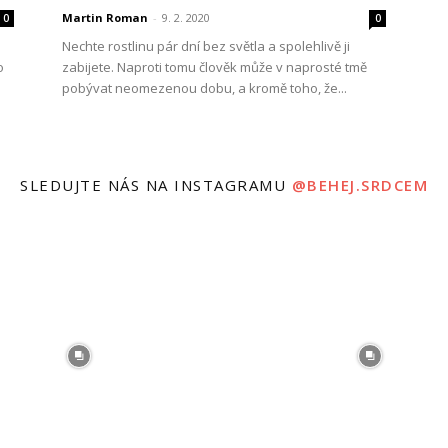
Martin Roman
-
9. 2. 2020
0
0
Nechte rostlinu pár dní bez světla a spolehlivě ji
o
zabijete. Naproti tomu člověk může v naprosté tmě
pobývat neomezenou dobu, a kromě toho, že...
SLEDUJTE NÁS NA INSTAGRAMU
@BEHEJ.SRDCEM