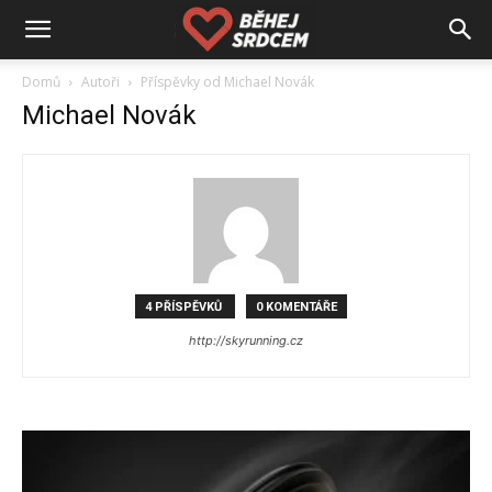
Domů
Autoři
Příspěvky od Michael Novák
Michael Novák
4 PŘÍSPĚVKŮ
0 KOMENTÁŘE
http://skyrunning.cz