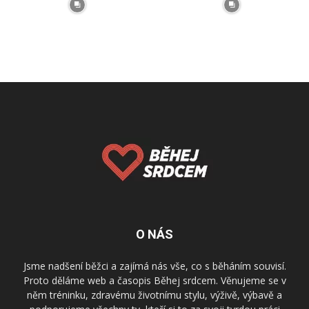
O NÁS
Jsme nadšení běžci a zajímá nás vše, co s běháním souvisí.
Proto děláme web a časopis Běhej srdcem. Věnujeme se v
něm tréninku, zdravému životnímu stylu, výživě, výbavě a