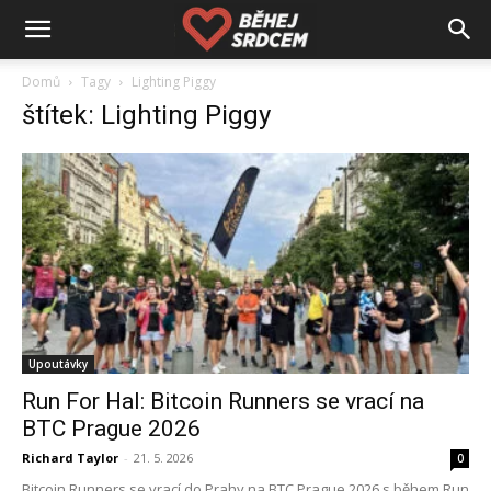
Domů
Tagy
Lighting Piggy
štítek: Lighting Piggy
Upoutávky
Run For Hal: Bitcoin Runners se vrací na
BTC Prague 2026
Richard Taylor
-
21. 5. 2026
0
Bitcoin Runners se vrací do Prahy na BTC Prague 2026 s během Run