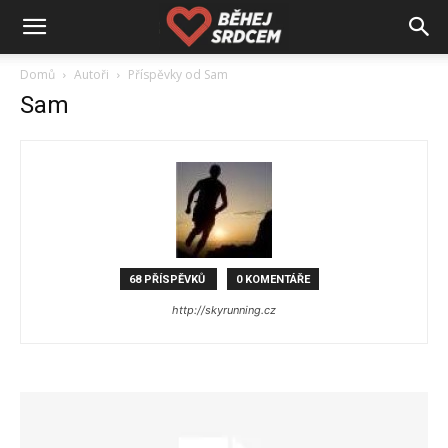
Domů
Autoři
Příspěvky od Sam
Sam
68 PŘÍSPĚVKŮ
0 KOMENTÁŘE
http://skyrunning.cz