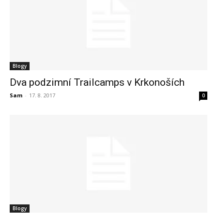
Blogy
Dva podzimní Trailcamps v Krkonoších
Sam
-
17. 8. 2017
0
Blogy