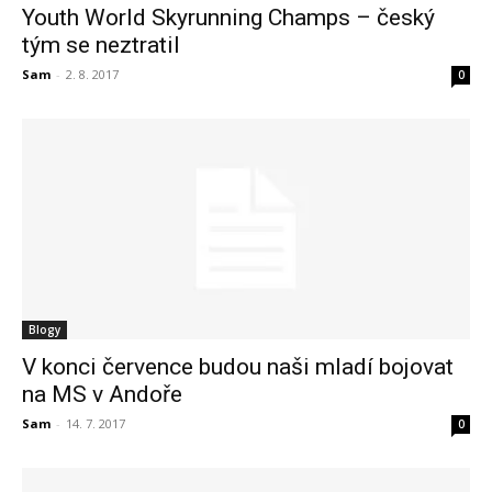
Youth World Skyrunning Champs – český
tým se neztratil
Sam
-
2. 8. 2017
0
Blogy
V konci července budou naši mladí bojovat
na MS v Andoře
Sam
-
14. 7. 2017
0