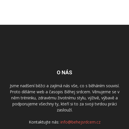
O NÁS
Jsme nadšení běžci a zajímá nás vše, co s běháním souvisí.
Proto děláme web a časopis Běhej srdcem. Věnujeme se v
něm tréninku, zdravému životnímu stylu, výživě, výbavě a
podporujeme všechny ty, kteří si to za svoji tvrdou práci
zaslouží.
Kontaktujte nás:
info@behejsrdcem.cz