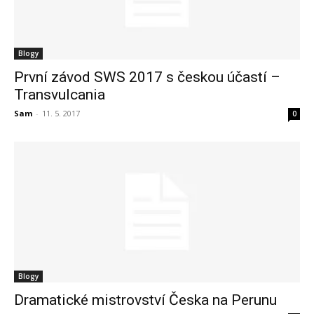
Blogy
První závod SWS 2017 s českou účastí –
Transvulcania
Sam
-
11. 5. 2017
0
Blogy
Dramatické mistrovství Česka na Perunu