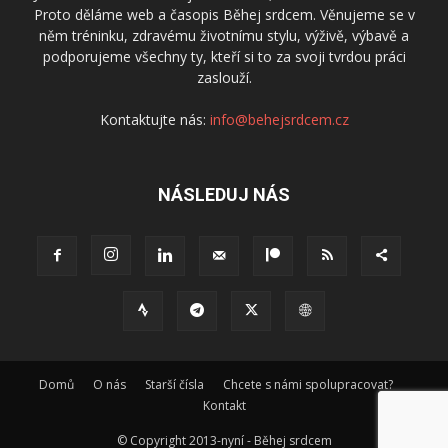
Proto děláme web a časopis Běhej srdcem. Věnujeme se v
něm tréninku, zdravému životnímu stylu, výživě, výbavě a
podporujeme všechny ty, kteří si to za svoji tvrdou práci
zaslouží.
Kontaktujte nás:
info@behejsrdcem.cz
NÁSLEDUJ NÁS
Domů
O nás
Starší čísla
Chcete s námi spolupracovat?
Kontakt
© Copyright 2013-nyní - Běhej srdcem