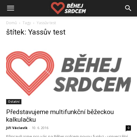
Domů
Tagy
Yassův test
štítek: Yassův test
Ostatní
Představujeme multifunkční běžeckou
kalkulačku
Jiří Václavík
-
10. 6. 2016
0
Připravili jsme pro vás na Běhej srdcem novou funkci - univerzální