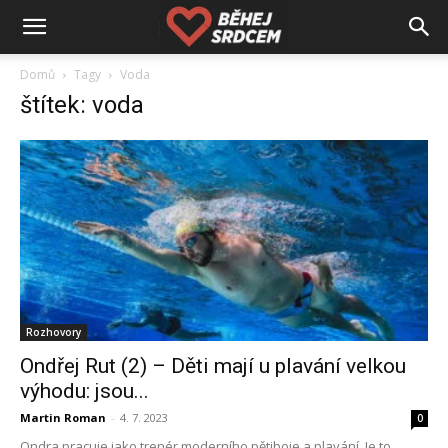
Domů
Tagy
Voda
štítek: voda
Rozhovory
Ondřej Rut (2) – Děti mají u plavání velkou
výhodu: jsou...
Martin Roman
-
4. 7. 2023
0
Ondra pracuje jako trenér moderního pětiboje a plavání. Je to