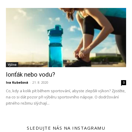
Výživa
Ionťák nebo vodu?
Iva Kubešová
-
21. 8. 2020
0
Co, kdy a kolik pít během sportování, abyste zlepšili výkon? Zjistěte,
na co si dát pozor při výběru sportovního nápoje. O dodržování
pitného režimu slýchají...
SLEDUJTE NÁS NA INSTAGRAMU