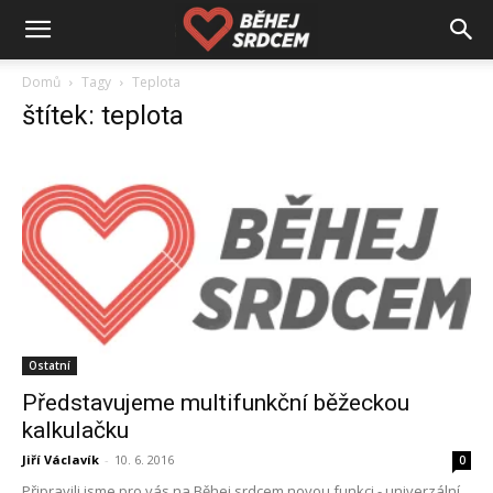
Domů
Tagy
Teplota
štítek: teplota
Ostatní
Představujeme multifunkční běžeckou
kalkulačku
Jiří Václavík
-
10. 6. 2016
0
Připravili jsme pro vás na Běhej srdcem novou funkci - univerzální