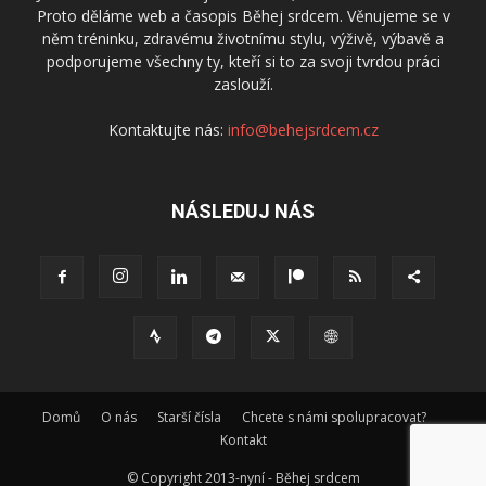
Proto děláme web a časopis Běhej srdcem. Věnujeme se v
něm tréninku, zdravému životnímu stylu, výživě, výbavě a
podporujeme všechny ty, kteří si to za svoji tvrdou práci
zaslouží.
Kontaktujte nás:
info@behejsrdcem.cz
NÁSLEDUJ NÁS
Domů
O nás
Starší čísla
Chcete s námi spolupracovat?
Kontakt
© Copyright 2013-nyní - Běhej srdcem