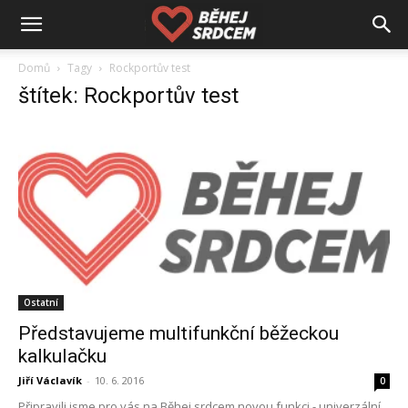
Domů
Tagy
Rockportův test
štítek: Rockportův test
Ostatní
Představujeme multifunkční běžeckou
kalkulačku
Jiří Václavík
-
10. 6. 2016
0
Připravili jsme pro vás na Běhej srdcem novou funkci - univerzální