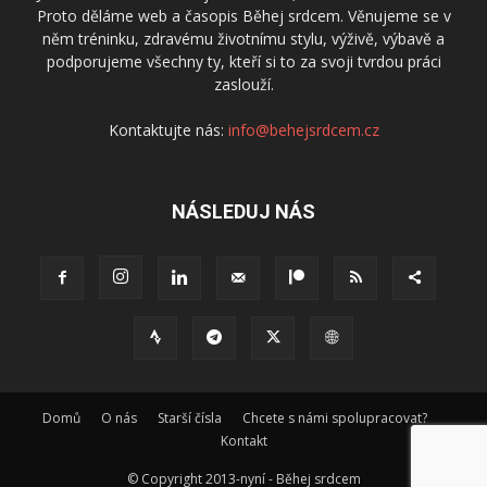
Proto děláme web a časopis Běhej srdcem. Věnujeme se v
něm tréninku, zdravému životnímu stylu, výživě, výbavě a
podporujeme všechny ty, kteří si to za svoji tvrdou práci
zaslouží.
Kontaktujte nás:
info@behejsrdcem.cz
NÁSLEDUJ NÁS
Domů
O nás
Starší čísla
Chcete s námi spolupracovat?
Kontakt
© Copyright 2013-nyní - Běhej srdcem