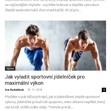
se nejčastějším chybám - urychlíte hubnutí a zlepšíte vytrvalost.
Zlepšit spalování tuků chce snad každý. Ať už pro...
Výživa
Jak vyladit sportovní jídelníček pro
maximální výkon
Iva Kubešová
-
18. 11. 2018
0
Přečtěte si pár klíčových tipů, jak si jídelníčkem zlepšit sportovní
výkony. Jídelníček je buď váš spojenec, nebo úhlavní nepřítel, který
vás brzdí. Určitě znáte citáty "Trénink je král,...