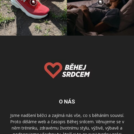
O NÁS
Jsme nadšení běžci a zajímá nás vše, co s běháním souvisí.
Proto děláme web a časopis Běhej srdcem. Věnujeme se v
něm tréninku, zdravému životnímu stylu, výživě, výbavě a