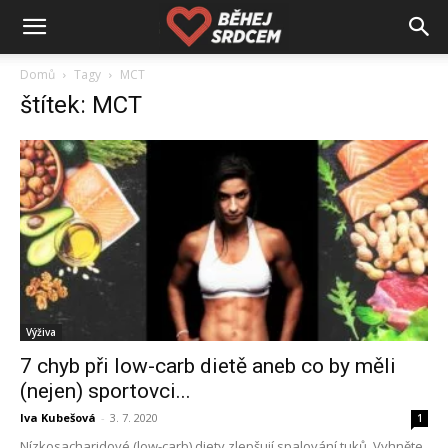
Domů
Tagy
MCT
štítek: MCT
Výživa
7 chyb při low-carb dietě aneb co by měli
(nejen) sportovci...
Iva Kubešová
-
3. 7. 2020
1
Nízkosacharidové (low-carb) diety zlepšují spalování tuků. Vyhněte