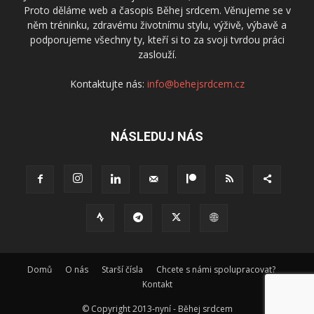
Proto děláme web a časopis Běhej srdcem. Věnujeme se v
něm tréninku, zdravému životnímu stylu, výživě, výbavě a
podporujeme všechny ty, kteří si to za svoji tvrdou práci
zaslouží.
Kontaktujte nás:
info@behejsrdcem.cz
NÁSLEDUJ NÁS
Domů
O nás
Starší čísla
Chcete s námi spolupracovat?
Kontakt
© Copyright 2013-nyní - Běhej srdcem