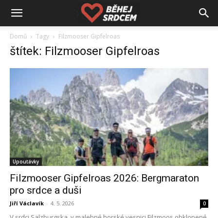
Domů
Tagy
Filzmooser Gipfelroas
štítek: Filzmooser Gipfelroas
Upoutávky
Filzmooser Gipfelroas 2026: Bergmaraton
pro srdce a duši
Jiří Václavík
-
4. 5. 2026
0
V srdci Salzburgska, v malebné horské vesnici Filzmoos obklopené