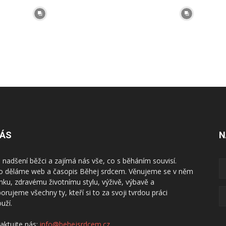
NÁS
N
 nadšení běžci a zajímá nás vše, co s běháním souvisí.
o děláme web a časopis Běhej srdcem. Věnujeme se v něm
inku, zdravému životnímu stylu, výživě, výbavě a
orujeme všechny ty, kteří si to za svoji tvrdou práci
uží.
aktujte nás:
info@behejsrdcem.cz