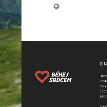
O 
Jsme
Prot
trén
podp
zaslo
Kont