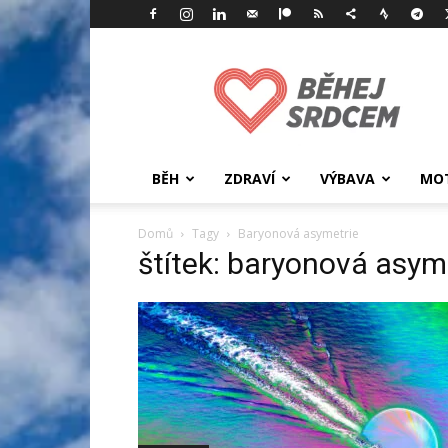
Běhej
srdcem
BĚH
ZDRAVÍ
VÝBAVA
MOT
Domů
Tagy
Baryonová asymetrie
štítek: baryonová asym