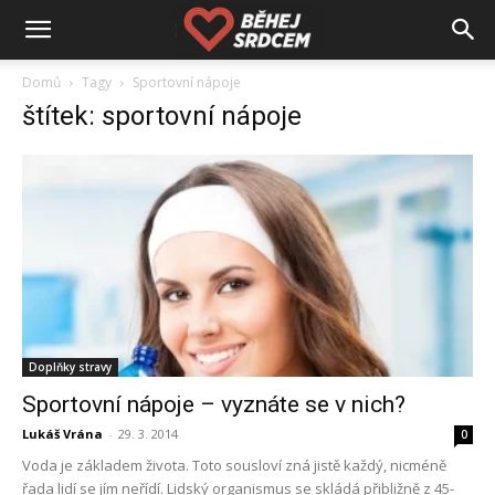
Domů
Tagy
Sportovní nápoje
štítek: sportovní nápoje
Doplňky stravy
Sportovní nápoje – vyznáte se v nich?
Lukáš Vrána
-
29. 3. 2014
0
Voda je základem života. Toto sousloví zná jistě každý, nicméně
řada lidí se jím neřídí. Lidský organismus se skládá přibližně z 45-