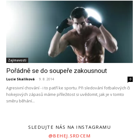
Zajímavosti
Pořádně se do soupeře zakousnout
Lucie Skalíková
-
9. 8. 2014
0
Agresivní chování - i to patří ke sportu. Při sledování fotbalových či
hokejových zápasů máme příležitost si uvědomit, jak je v tomto
směru běhání...
SLEDUJTE NÁS NA INSTAGRAMU
@BEHEJ.SRDCEM