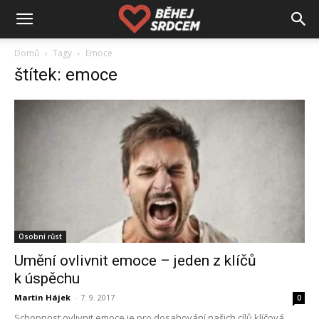
Domů
Tagy
Emoce
štítek: emoce
Osobní růst
Umění ovlivnit emoce – jeden z klíčů
k úspěchu
Martin Hájek
-
7. 9. 2017
0
Schopnost ovlivnit emoce je pro dosahování našich cílů klíčová.