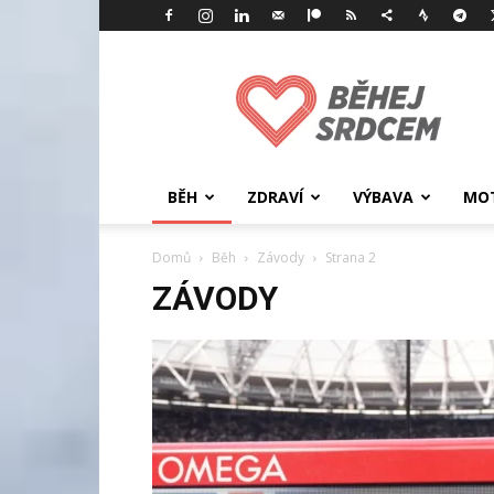
Běhej
srdcem
BĚH
ZDRAVÍ
VÝBAVA
MOT
Domů
Běh
Závody
Strana 2
ZÁVODY