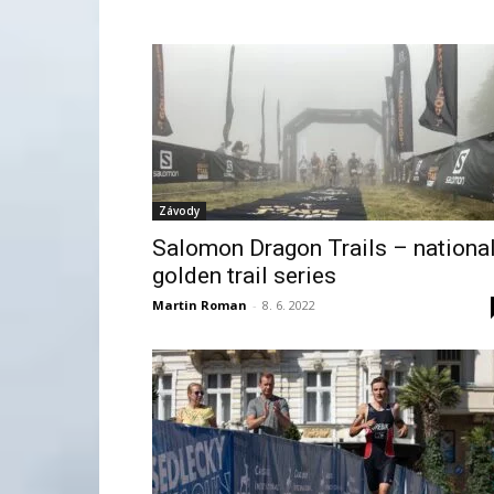
Závody
Salomon Dragon Trails – nationa
golden trail series
Martin Roman
-
8. 6. 2022