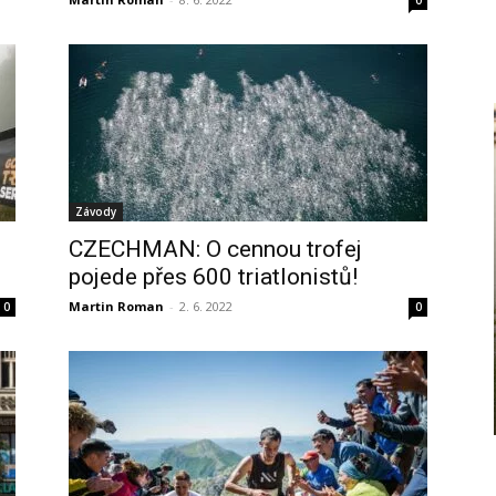
0
Závody
l
CZECHMAN: O cennou trofej
pojede přes 600 triatlonistů!
Martin Roman
-
2. 6. 2022
0
0