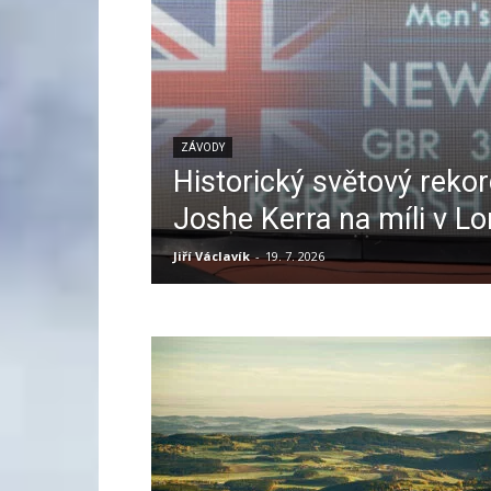
ZÁVODY
Historický světový rekor
Joshe Kerra na míli v L
Jiří Václavík
-
19. 7. 2026