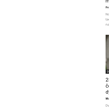
m
Fr
No
ta
na
D
2
č
d
M
Dv