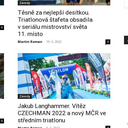
Závody
Těsně za nejlepší desítkou.
Triatlonová štafeta obsadila
v seriálu mistrovství světa
0
11. místo
Martin Roman
-
19. 6. 2022
0
Závody
Jakub Langhammer. Vítěz
CZECHMAN 2022 a nový MČR ve
středním triatlonu
0
Martin Roman
-
8. 6. 2022