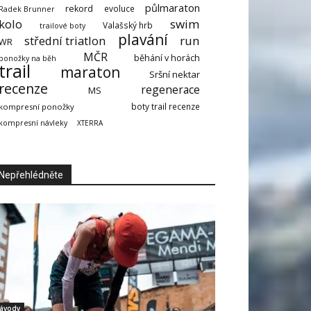
půlmaraton
rekord
evoluce
Radek Brunner
kolo
swim
Valašský hrb
trailové boty
plavání
střední triatlon
run
WR
MČR
běhání v horách
ponožky na běh
trail
maraton
Sršní nektar
recenze
regenerace
MS
boty trail recenze
kompresní ponožky
kompresní návleky
XTERRA
Nepřehlédněte
ávody