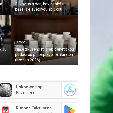
na
Bukovjan a den, kdy český trail
běžel se světovou špičkou
ZÁVODY
9:30
Naše zkušenosti s epigenetickou
n
podporou při přípravě na maraton
(březen 2026)
Unknown app
Price:
Free
Runner Calculator