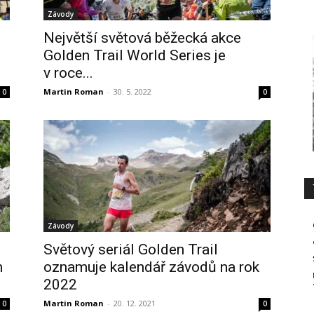
Závody
Největší světová běžecká akce
Golden Trail World Series je
v roce...
Martin Roman
-
30. 5. 2022
0
0
Závody
Světový seriál Golden Trail
m
oznamuje kalendář závodů na rok
2022
Martin Roman
-
20. 12. 2021
0
0