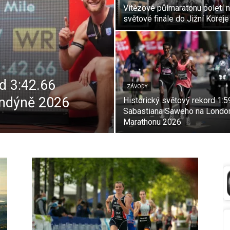
Vítězové půlmaratonu poletí 
světové finále do Jižní Koreje
d 3:42.66
ZÁVODY
ondýně 2026
Historický světový rekord 1:5
Sabastiana Saweho na Londo
Marathonu 2026