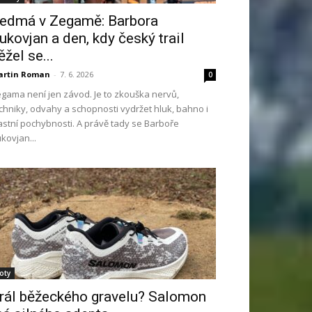
edmá v Zegamě: Barbora
ukovjan a den, kdy český trail
ěžel se...
artin Roman
-
7. 6. 2026
0
gama není jen závod. Je to zkouška nervů,
chniky, odvahy a schopnosti vydržet hluk, bahno i
astní pochybnosti. A právě tady se Barboře
kovjan...
oty
rál běžeckého gravelu? Salomon