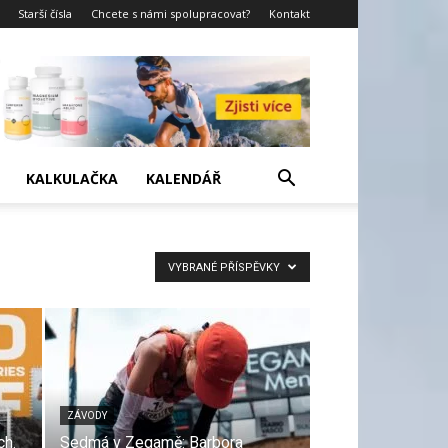
Starší čísla
Chcete s námi spolupracovat?
Kontakt
KALKULAČKA
KALENDÁŘ
VYBRANÉ PŘÍSPĚVKY
ZÁVODY
ch.
Sedmá v Zegamě: Barbora