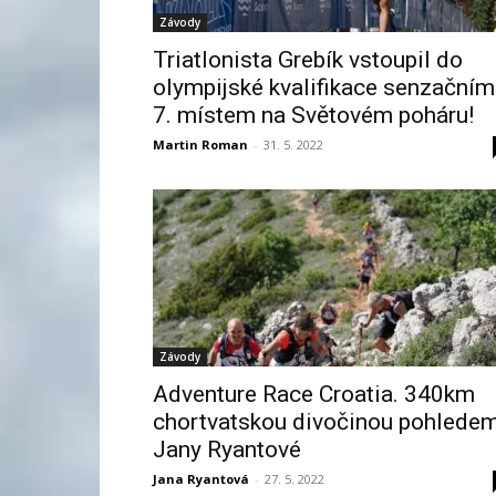
Závody
Triatlonista Grebík vstoupil do
olympijské kvalifikace senzačním
7. místem na Světovém poháru!
Martin Roman
-
31. 5. 2022
Závody
Adventure Race Croatia. 340km
chortvatskou divočinou pohlede
Jany Ryantové
Jana Ryantová
-
27. 5. 2022