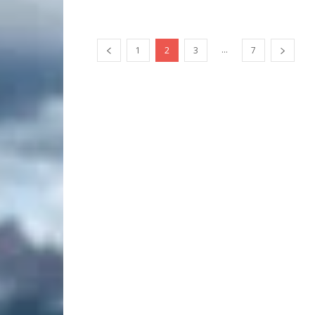
...
1
2
3
7