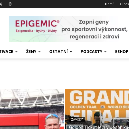
Domů
O nás
IVACE
ŽENY
OSTATNÍ
PODCASTY
ESHOP
ZÁVODY
Golden Ticket leží v Jeseníká