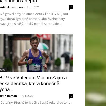
á silného adepta
antišek Linduška
-
18. 3. 2026
0
vé gravel boty Salomon Aero Glide 4 GRVL jsou
dy. A dorazily v plné parádě. Obojživelné boty
vazují na skvělý loňský model Aero Glide...
ráha
8:19 ve Valencii: Martin Zajíc a
eská desítka, která konečně
ýchá...
artin Roman
-
14. 1. 2026
0
ě vteřiny. Přesně tolik dělilo český rekord od toho,