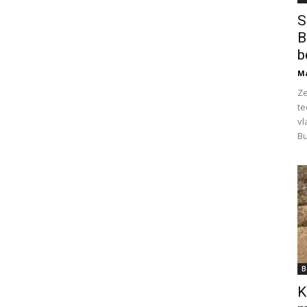
S
B
b
M
Ze
te
vl
Bu
B
K