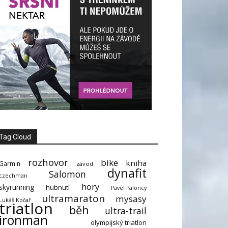
Tag Cloud
rozhovor
bike
kniha
Garmin
závod
dynafit
Salomon
czechman
hory
skyrunning
hubnutí
Pavel Paloncý
ultramaraton
mysasy
Lukáš Kočař
triatlon
běh
ultra-trail
ironman
olympijský triatlon